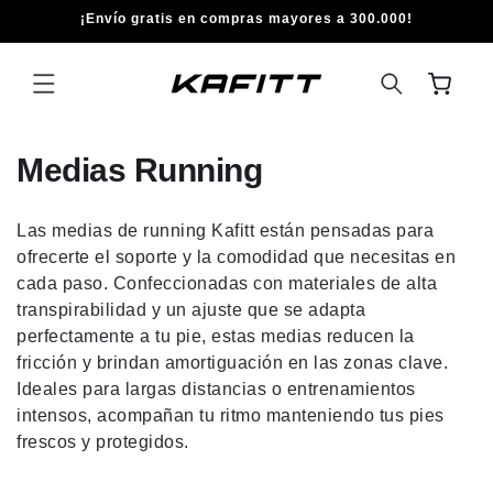
IR
¡Envío gratis en compras mayores a 300.000!
DIRECTAMENTE
AL CONTENIDO
Carrito
C
Medias Running
o
Las medias de running Kafitt están pensadas para
l
ofrecerte el soporte y la comodidad que necesitas en
e
cada paso. Confeccionadas con materiales de alta
transpirabilidad y un ajuste que se adapta
c
perfectamente a tu pie, estas medias reducen la
c
fricción y brindan amortiguación en las zonas clave.
Ideales para largas distancias o entrenamientos
i
intensos, acompañan tu ritmo manteniendo tus pies
ó
frescos y protegidos.
n