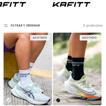
:
FILTRAR Y ORDENAR
2 productos
AGOTADO
AGOTADO
Variante
Variante
agotada
agotada