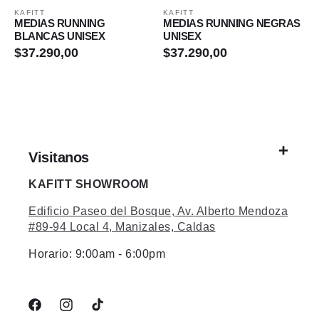
o
o
KAFITT
KAFITT
Proveedor:
Proveedor:
MEDIAS RUNNING
MEDIAS RUNNING NEGRAS
no
no
BLANCAS UNISEX
UNISEX
disponible
disponible
Precio
$37.290,00
Precio
$37.290,00
habitual
habitual
Visitanos
KAFITT SHOWROOM
Edificio Paseo del Bosque, Av. Alberto Mendoza
#89-94 Local 4, Manizales, Caldas
Horario: 9:00am - 6:00pm
Facebook
Instagram
TikTok