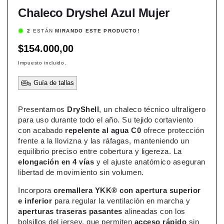
Chaleco Dryshel Azul Mujer
2
ESTÁN
MIRANDO ESTE PRODUCTO!
Precio
$154.000,00
habitual
Impuesto incluido.
Guía de tallas
Presentamos
DryShell
, un chaleco técnico ultraligero
para uso durante todo el año. Su tejido cortaviento
con acabado
repelente al agua C0
ofrece protección
frente a la llovizna y las ráfagas, manteniendo un
equilibrio preciso entre cobertura y ligereza. La
elongación en 4 vías
y el ajuste anatómico aseguran
libertad de movimiento sin volumen.
Incorpora
cremallera YKK® con apertura superior
e inferior
para regular la ventilación en marcha y
aperturas traseras pasantes
alineadas con los
bolsillos del jersey, que permiten
acceso rápido
sin