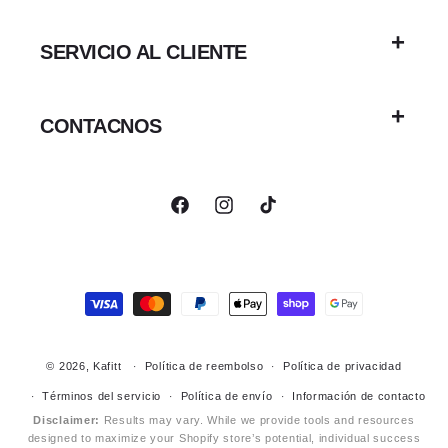
SERVICIO AL CLIENTE
CONTACNOS
Facebook
Instagram
TikTok
Formas
de
pago
© 2026,
Kafitt
Política de reembolso
Política de privacidad
Términos del servicio
Política de envío
Información de contacto
Disclaimer:
Results may vary. While we provide tools and resources
designed to maximize your Shopify store’s potential, individual success