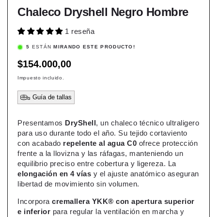
Chaleco Dryshell Negro Hombre
1 reseña
5
ESTÁN
MIRANDO ESTE PRODUCTO!
Precio
$154.000,00
habitual
Impuesto incluido.
Guía de tallas
Presentamos
DryShell
, un chaleco técnico ultraligero
para uso durante todo el año. Su tejido cortaviento
con acabado
repelente al agua C0
ofrece protección
frente a la llovizna y las ráfagas, manteniendo un
equilibrio preciso entre cobertura y ligereza. La
elongación en 4 vías
y el ajuste anatómico aseguran
libertad de movimiento sin volumen.
Incorpora
cremallera YKK® con apertura superior
e inferior
para regular la ventilación en marcha y