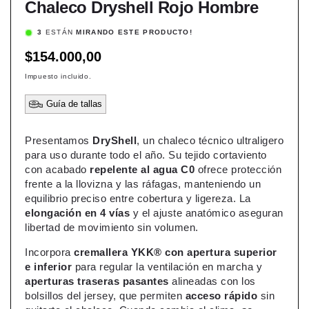
Chaleco Dryshell Rojo Hombre
3
ESTÁN
MIRANDO ESTE PRODUCTO!
Precio
$154.000,00
habitual
Impuesto incluido.
Guía de tallas
Presentamos
DryShell
, un chaleco técnico ultraligero
para uso durante todo el año. Su tejido cortaviento
con acabado
repelente al agua C0
ofrece protección
frente a la llovizna y las ráfagas, manteniendo un
equilibrio preciso entre cobertura y ligereza. La
elongación en 4 vías
y el ajuste anatómico aseguran
libertad de movimiento sin volumen.
Incorpora
cremallera YKK® con apertura superior
e inferior
para regular la ventilación en marcha y
aperturas traseras pasantes
alineadas con los
bolsillos del jersey, que permiten
acceso rápido
sin