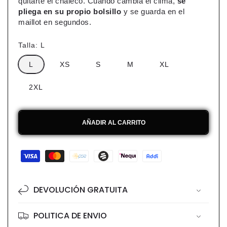
quitarte el chaleco. Cuando cambia el clima,
se
pliega en su propio bolsillo
y se guarda en el
maillot en segundos.
Talla:
L
L
XS
S
M
XL
2XL
AÑADIR AL CARRITO
Formas
de
pago
DEVOLUCIÓN GRATUITA
POLITICA DE ENVIO