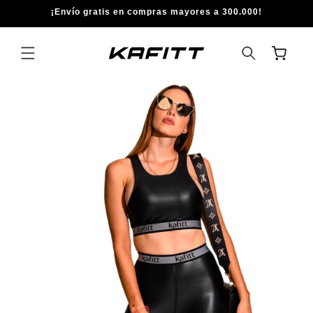
IR
¡Envío gratis en compras mayores a 300.000!
DIRECTAMENTE
AL CONTENIDO
Carrito
IR
DIRECTAMENTE
A LA
INFORMACIÓN
DEL PRODUCTO