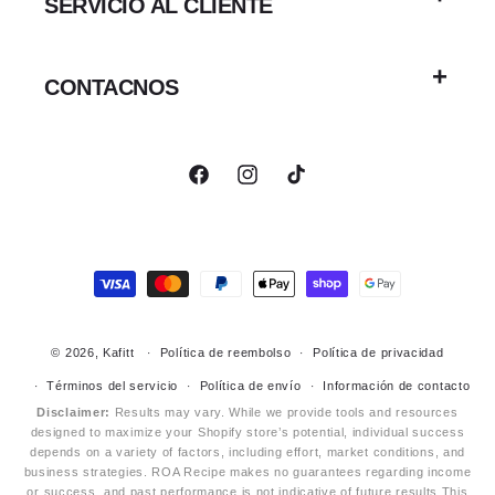
SERVICIO AL CLIENTE
CONTACNOS
Facebook
Instagram
TikTok
Formas
de
pago
© 2026,
Kafitt
Política de reembolso
Política de privacidad
Términos del servicio
Política de envío
Información de contacto
Disclaimer:
Results may vary. While we provide tools and resources
designed to maximize your Shopify store’s potential, individual success
depends on a variety of factors, including effort, market conditions, and
business strategies. ROA Recipe makes no guarantees regarding income
or success, and past performance is not indicative of future results.This