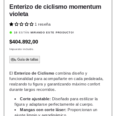
Enterizo de ciclismo momentum
violeta
1 reseña
8
ESTÁN
MIRANDO ESTE PRODUCTO!
Precio
$404.892,00
habitual
Impuesto incluido.
Guía de tallas
El
Enterizo de Ciclismo
combina diseño y
funcionalidad para acompañarte en cada pedaleada,
realzando tu figura y garantizando máximo confort
durante largos recorridos.
Corte ajustable:
Diseñado para estilizar la
figura y adaptarse perfectamente al cuerpo.
Mangas con corte láser:
Proporcionan un
ajuste limpio y aerodinámico.