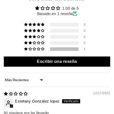
1.00 de 5
Basado en 1 reseña
0
0
0
0
1
Escribir una reseña
Sort by
12/17/2025
Estefany González lopez
Ni siquiera me ha llegado