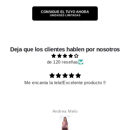
CONSIGUE EL TUYO AHORA
UNIDADES LIMITADAS
Deja que los clientes hablen por nosotros
de 120 reseñas
elente producto !!
Es hermoso
Melo
Karime Alzat