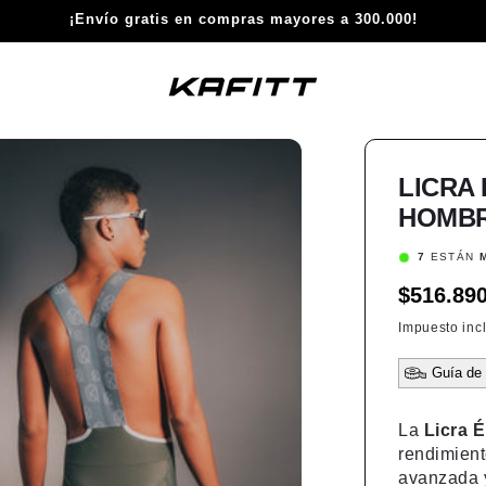
¡Envío gratis en compras mayores a 300.000!
LICRA 
HOMB
4
ESTÁN
M
Precio
$516.890
habitual
Impuesto incl
Guía de 
La
Licra É
rendimient
avanzada y