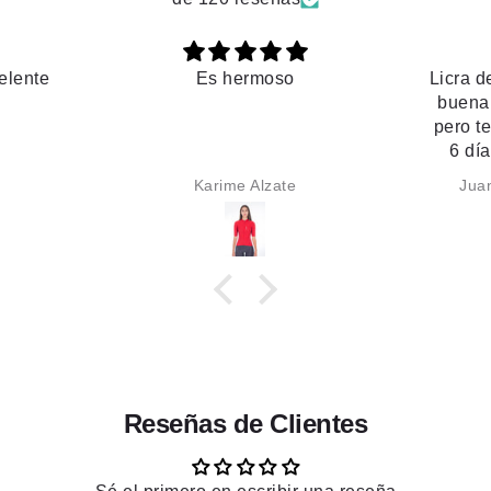
Licra de buena calidad, badana
buena densidad, buen ajuste,
pero tener que esperar más de
6 días hábiles en la misma
ciudad para recibir el producto
Juan Carlos Gomez Botero
es un punto negativo muy
grande. Debe considerarse
esto al momento de comprar
por la red.
Reseñas de Clientes