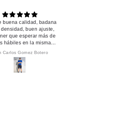
Exelente
Excelente, muy buena licra,
se transparenta
Anónimo
Gustavo Giraldo