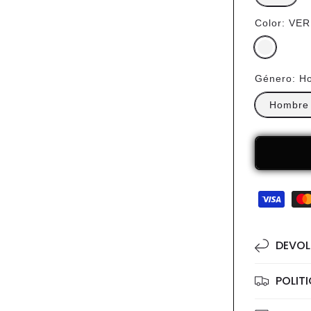
Color:
VER
Género:
H
Hombre
Formas
de
pago
DEVOL
POLIT