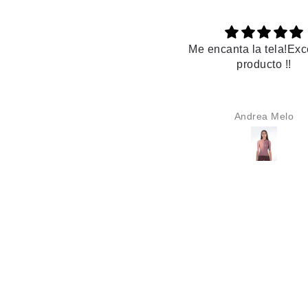
e encanta la tela!Excelente
Es hermoso
producto !!
Andrea Melo
Karime Alzate