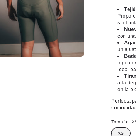
Teji
Proporc
sin limi
Nuev
con una
Agar
un ajust
Bada
hipoaler
ideal pa
Tiran
a la deg
en la pi
Perfecta p
comodidad 
Tamaño:
X
XS