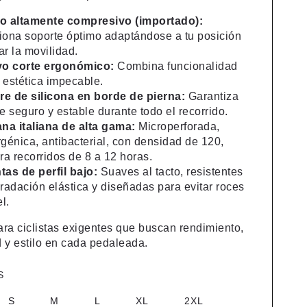
do altamente compresivo (importado):
iona soporte óptimo adaptándose a tu posición
tar la movilidad.
o corte ergonómico:
Combina funcionalidad
 estética impecable.
re de silicona en borde de pierna:
Garantiza
e seguro y estable durante todo el recorrido.
na italiana de alta gama:
Microperforada,
génica, antibacterial, con densidad de 120,
ra recorridos de 8 a 12 horas.
tas de perfil bajo:
Suaves al tacto, resistentes
radación elástica y diseñadas para evitar roces
el.
ara ciclistas exigentes que buscan rendimiento,
y estilo en cada pedaleada.
S
S
M
L
XL
2XL