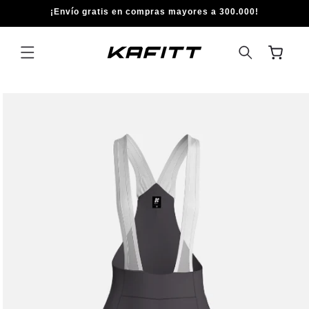
IR
¡Envío gratis en compras mayores a 300.000!
DIRECTAMENTE
AL CONTENIDO
Carrito
IR
DIRECTAMENTE
A LA
INFORMACIÓN
DEL PRODUCTO