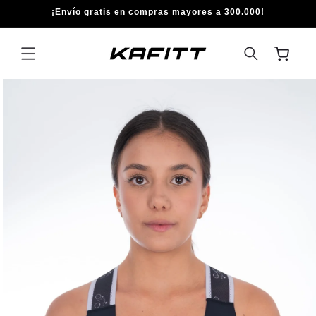
IR
¡Envío gratis en compras mayores a 300.000!
DIRECTAMENTE
AL CONTENIDO
Carrito
IR
DIRECTAMENTE
A LA
INFORMACIÓN
DEL PRODUCTO